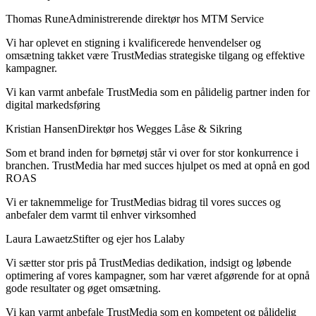
Thomas Rune
Administrerende direktør hos MTM Service
Vi har oplevet en stigning i kvalificerede henvendelser og
omsætning takket være TrustMedias strategiske tilgang og effektive
kampagner.
Vi kan varmt anbefale TrustMedia som en pålidelig partner inden for
digital markedsføring
Kristian Hansen
Direktør hos Wegges Låse & Sikring
Som et brand inden for børnetøj står vi over for stor konkurrence i
branchen. TrustMedia har med succes hjulpet os med at opnå en god
ROAS
Vi er taknemmelige for TrustMedias bidrag til vores succes og
anbefaler dem varmt til enhver virksomhed
Laura Lawaetz
Stifter og ejer hos Lalaby
Vi sætter stor pris på TrustMedias dedikation, indsigt og løbende
optimering af vores kampagner, som har været afgørende for at opnå
gode resultater og øget omsætning.
Vi kan varmt anbefale TrustMedia som en kompetent og pålidelig