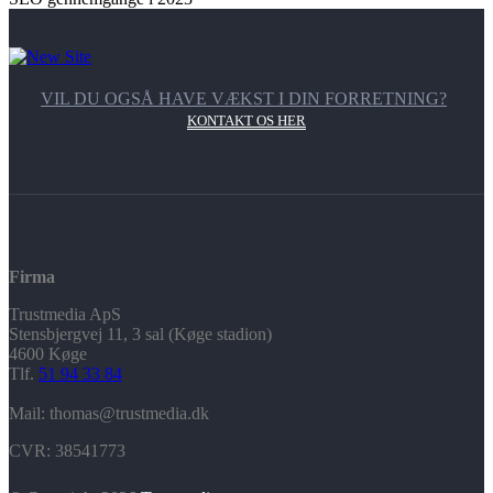
VIL DU OGSÅ HAVE VÆKST I DIN FORRETNING?
KONTAKT OS HER
Firma
Trustmedia ApS
Stensbjergvej 11, 3 sal (Køge stadion)
4600 Køge
Tlf.
51 94 33 84
Mail: thomas@trustmedia.dk
CVR: 38541773