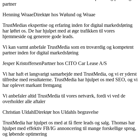
partner
Henning Wraae
Direktør hos Wølund og Wraae
TrustMedias ekspertise og erfaring inden for digital markedsføring
har løftet os. De har hjulpet med at øge trafikken til vores
hjemmeside og generere gode leads.
Vi kan varmt anbefale TrustMedia som en troværdig og kompetent
partner inden for digital markedsføring
Jesper Kristoffersen
Partner hos CITO Car Lease A/S
Vi har haft et langvarigt samarbejde med TrustMedia, og vi er yderst
tilfredse med resultaterne. TrustMedia har hjulpet os med SEO, og vi
har oplevet markant fremgang
Vi anbefaler altid TrustMedia til vores netværk, fordi vi ved de
overholder alle aftaler
Christian Uldahl
Direktør hos Uldahls begravelse
TrustMedia har hjulpet os med at få flere leads og salg. Thomas har
hjulpet med effektiv FB/IG annoncering til mange forskellige sprog,
og løbende optimering