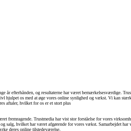
e år efterhånden, og resultaterne har været bemærkelsesværdige. Trust
tvivl hjulpet os med at øge vores online synlighed og vækst. Vi kan stæ
 aftaler, hvilket for os er et stort plus
fremragende. Trustmedia har vist stor forståelse for vores virksomhe
og salg, hvilket har været afgørende for vores vækst. Samarbejdet har vær
yrke deres online tilstedeværelse.