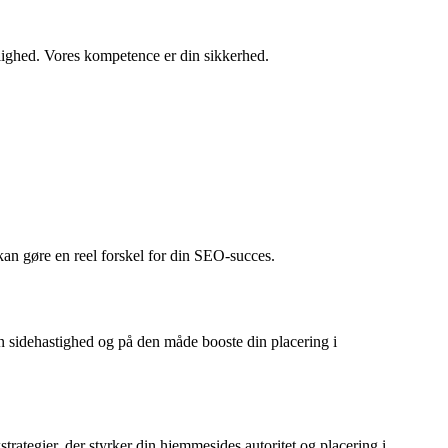
ynlighed. Vores kompetence er din sikkerhed.
kan gøre en reel forskel for din SEO-succes.
 sidehastighed og på den måde booste din placering i
strategier, der styrker din hjemmesides autoritet og placering i