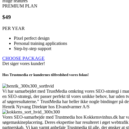
Huge features
PREMIUM PLAN
$49
PER YEAR
Pixel perfect design
Personal training applications
Step-by-step support
CHOOSE PACKAGE
Det siger vores kunder!
Hos Trustmedia er kundernes tilfredshed vores fokus!
Vi har samarbejdet med TrustMedia omkring vores SEO-strategi i mang
en SEO-strategi, der passer perfekt til vores unikke behov, har uden 
af søgeresultaterne." TrustMedia har heller ikke nogle bindinger på deres
Henrik Nyvang
Direktør hos Elvandvarmer A/S
Vores SEO-samarbejde med Trustmedia hos Kokkensvinhus.dk har været 
søgemaskineplacering. Deres ekspertise har resulteret i øget webtrafik 
partnerskab. Vi kan varmt anbefale Trustmedia til alle, der ønsker at st