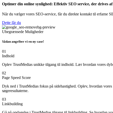
Optimer din online synlighed: Effektiv SEO service, der drives af
Når du vælger vores SEO-service, får du direkte kontakt til erfarne SE
Dette får du
Ubegrænsede Muligheder
Sådan angriber vi en ny case!
01
Indhold
Oplev TrustMedias unikke tilgang til indhold. Lær hvordan vores dybde
02
Page Speed Score
Dyk ned i TrustMedias fokus på sidehastighed. Oplev, hvordan vores
søgeresultaterne.
03
Linkbuilding
Gå på opdagelse i TrustMedias tilgang til linkbuilding. Se hvordan vore