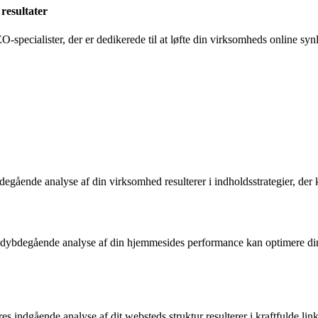
 resultater
O-specialister, der er dedikerede til at løfte din virksomheds online s
gående analyse af din virksomhed resulterer i indholdsstrategier, der 
 dybdegående analyse af din hjemmesides performance kan optimere din
s indgående analyse af dit websteds struktur resulterer i kraftfulde link