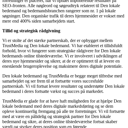
forretninger er placeret, har vi opnået imponerende resultater på
SEO-fronten. Alle nøgleord og søgeudtryk relateret til Den lokale
bedemand og bedemandsbranchen rangerer som nr. 1 på lokale
søgninger. Den organiske trafik til deres hjemmesider er vokset med
mere end 400% siden samarbejdets start.
Tillid og strategisk rådgivning
Vi er stolte af det stærke partnerskab, der er opbygget mellem
TrustMedia og Den lokale bedemand. Vi har etableret et tillidsfuldt
forhold, hvor vi fungerer som strategiske rådgivere for Den lokale
bedemands online tilstedeværelse. Vi er involveret i udviklingen af
deres nye hjemmesider og sikrer, at de er optimeret til at levere en
enestående brugeroplevelse og maksimere deres digitale potentiale.
Den lokale bedemand og TrustMedia er begge meget tilfredse med
samarbejdet og ser frem til at fortsætte vores succesfulde
partnerskab. Vi vil fortsat levere resultater og understøtte Den lokale
bedemand i deres fortsatte vækst og succes på markedet.
TrustMedia er glade for at have haft muligheden for at hjælpe Den
lokale bedemand med deres digitale markedsføring og se dem
opleve kontinuerlig fremgang på alle tre forretninger. Vi vil fortsætte
med at være en pålidelig og strategisk partner for Den lokale
bedemand og sikre, at deres online tilstedeværelse fortsat skaber
værdi og styrker deres position som en førende